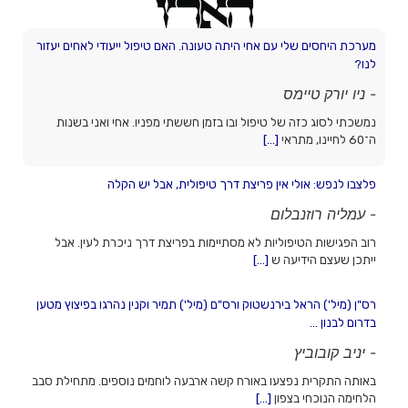
מערכת היחסים שלי עם אחי היתה טעונה. האם טיפול ייעודי לאחים יעזור
לנו?
-
ניו יורק טיימס
נמשכתי לסוג כזה של טיפול ובו בזמן חששתי מפניו. אחי ואני בשנות
ה־60 לחיינו, מתראי
[...]
פלצבו לנפש: אולי אין פריצת דרך טיפולית, אבל יש הקלה
-
עמליה רוזנבלום
רוב הפגישות הטיפוליות לא מסתיימות בפריצת דרך ניכרת לעין. אבל
ייתכן שעצם הידיעה ש
[...]
רס"ן (מיל') הראל בירנשטוק ורס"ם (מיל') תמיר וקנין נהרגו בפיצוץ מטען
בדרום לבנון ...
-
יניב קובוביץ
באותה התקרית נפצעו באורח קשה ארבעה לוחמים נוספים. מתחילת סבב
הלחימה הנוכחי בצפון
[...]