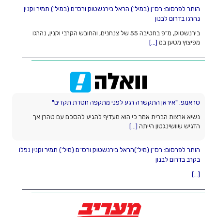
הותר לפרסום: רס"ן (במיל') הראל בירנשטוק ורס"ם (במיל') תמיר וקנין
נהרגו בדרום לבנון
בירנשטוק, מ"פ בחטיבה 55 של צנחנים, והחובש הקרבי וקנין, נהרגו
מפיצוץ מטען במ
[...]
הותר לפרסום: רס"ן (מיל')הראל בירנשטוק ורס"ם (מיל') תמיר וקנין נפלו
בקרב בדרום לבנון
[...]
טראמפ: "איראן התקשרה רגע לפני מתקפה חסרת תקדים"
נשיא ארצות הברית אמר כי הוא מעדיף להגיע להסכם עם טהרן אך
הדגיש שוושינגטון הייתה
[...]