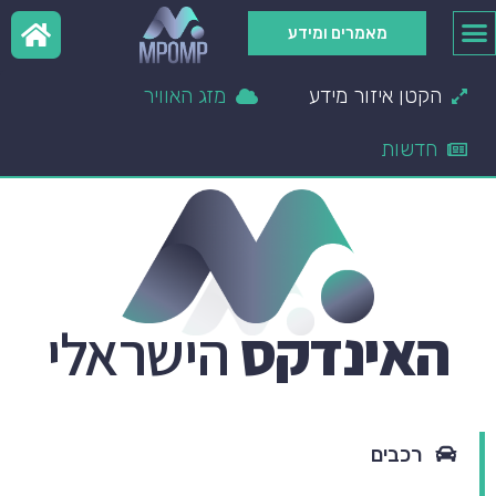
מאמרים ומידע
הקטן איזור מידע
מזג האוויר
חדשות
API key not valid, or not yet activated. If you recently
signed up for an account or created this key, please
allow up to 30 minutes for key to activate.
API key not valid, or not yet activated. If you recently
signed up for an account or created this key, please
האינדקס
הישראלי
allow up to 30 minutes for key to activate.
רכבים