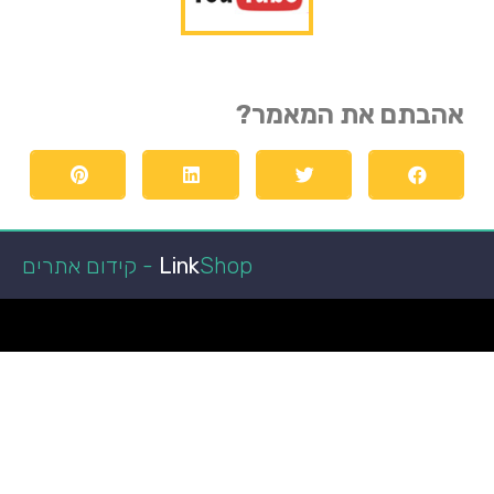
אהבתם את המאמר?
Shop - קידום אתרים
Link
הפועל באר שבע
קופונים ומבצעים
מגזין רכב
איכות חיים
מאמרים איכותיים
ביושל ואוכל
הפועל באר שבע
כתבות איכות
לרכב חדש
טכנולוגיה וקידמה
גני אירועים בשפלה
רכב מפרט
מאמרים ישראל
רכב מסחרי
חדשות
איכות הסביבה
במבצע
רגאיי
אקווריום
מימון רכב
עצה לחיים
רגאיי
מימון רכב
נופש
גן אירועים
מימון רכב
ניו קאר ליס
מזגן VRF
רכבים מסחריים