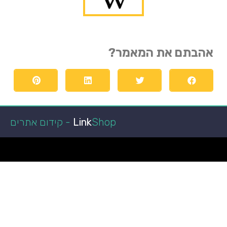
אהבתם את המאמר?
Shop - קידום אתרים
Link
הפועל באר שבע
קופונים ומבצעים
מגזין רכב
איכות חיים
מאמרים איכותיים
ביושל ואוכל
הפועל באר שבע
כתבות איכות
לרכב חדש
טכנולוגיה וקידמה
גני אירועים בשפלה
רכב מפרט
מאמרים ישראל
רכב מסחרי
חדשות
איכות הסביבה
במבצע
רגאיי
אקווריום
מימון רכב
עצה לחיים
רגאיי
מימון רכב
נופש
גן אירועים
מימון רכב
ניו קאר ליס
מזגן VRF
רכבים מסחריים