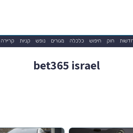
דשות
חוק
חיפוש
כלכלה
מגורים
נופש
קניות
קריירה
bet365 israel