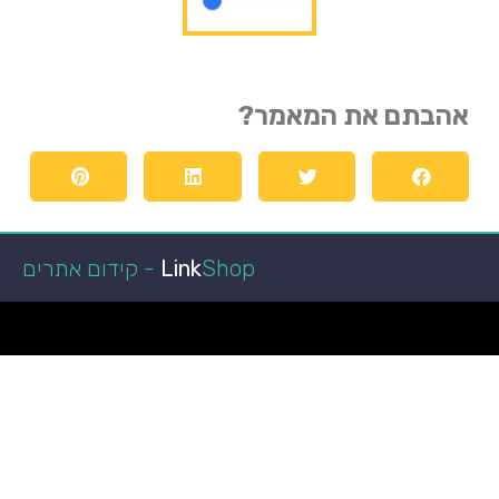
אהבתם את המאמר?
Shop - קידום אתרים
Link
הפועל באר שבע
קופונים ומבצעים
מגזין רכב
איכות חיים
מאמרים איכותיים
ביושל ואוכל
הפועל באר שבע
כתבות איכות
לרכב חדש
טכנולוגיה וקידמה
גני אירועים בשפלה
רכב מפרט
מאמרים ישראל
רכב מסחרי
חדשות
איכות הסביבה
במבצע
רגאיי
אקווריום
מימון רכב
עצה לחיים
רגאיי
מימון רכב
נופש
גן אירועים
מימון רכב
ניו קאר ליס
מזגן VRF
רכבים מסחריים