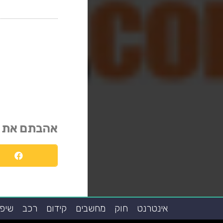
אהבתם את 
אינטרנט
חוק
מחשבים
קידום
רכב
שיפו