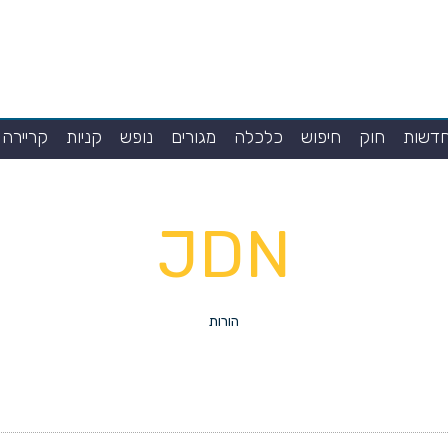
דשות
חוק
חיפוש
כלכלה
מגורים
נופש
קניות
קריירה
JDN
הורות