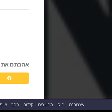
אהבתם את 
אינטרנט
חוק
מחשבים
קידום
רכב
שיפו