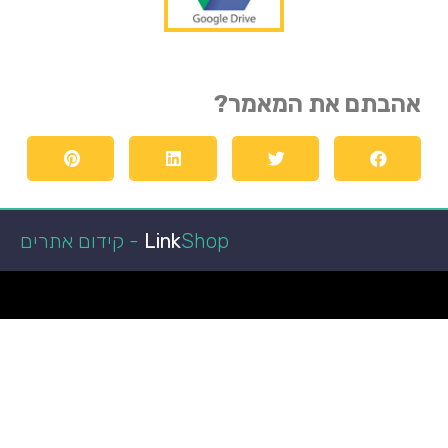
אהבתם את המאמר?
Shop - קידום אתרים
Link
הפועל באר שבע
קופונים ומבצעים
מגזין רכב
איכות חיים
מאמרים איכותיים
ביושל ואוכל
הפועל באר שבע
כתבות איכות
לרכב חדש
טכנולוגיה וקידמה
גני אירועים בשפלה
רכב מפרט
מאמרים ישראל
רכב מסחרי
חדשות
איכות הסביבה
במבצע
רגאיי
אקווריום
מימון רכב
עצה לחיים
רגאיי
מימון רכב
נופש
גן אירועים
מימון רכב
ניו קאר ליס
מזגן VRF
רכבים מסחריים