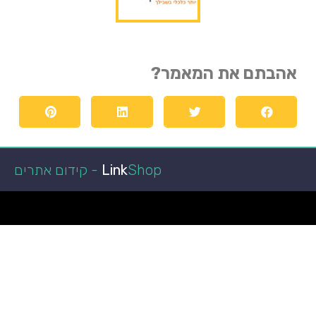
אהבתם את המאמר?
Shop - קידום אתרים
Link
הפועל באר שבע
קופונים ומבצעים
מגזין רכב
איכות חיים
מאמרים איכותיים
ביושל ואוכל
הפועל באר שבע
כתבות איכות
לרכב חדש
טכנולוגיה וקידמה
גני אירועים בשפלה
רכב מפרט
מאמרים ישראל
רכב מסחרי
חדשות
איכות הסביבה
במבצע
רגאיי
אקווריום
מימון רכב
עצה לחיים
רגאיי
מימון רכב
נופש
גן אירועים
מימון רכב
ניו קאר ליס
מזגן VRF
רכבים מסחריים