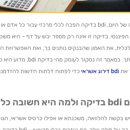
בעולם הכלכלה של היום, bdi בדיקה הפכה לכלי מרכזי עבור כל אד
 הפיננסי. בדיקה זו אינה רק מספר יבש על דף – היא מש
לית, את האמון שהבנקים נותנים בך, ואת האפשרויות הפ
העומדות לרשותך. במאמר זה נסקור לעומ
 את
bdi דירוג אשראי
כדי לפתוח דלתות חדשות להזדמנויו
 כל כך?
 בקשה להלוואה, משכנתא או אפילו כרטיס אשראי, הגופי
אינם מסתמכים רק על מילה שלך. הם 