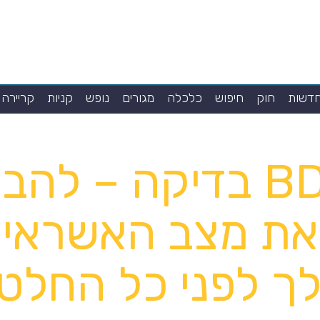
דשות
חוק
חיפוש
כלכלה
מגורים
נופש
קניות
קריירה
BDI בדיקה – להבי
את מצב האשראי
ך לפני כל החלט