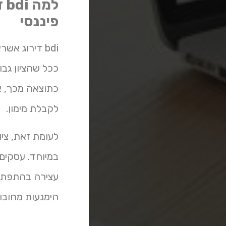
למ
פיננסי
bdi דירוג א
ככל שהציון גבו
כתוצאה מכך, את
לקבלת מימון.
לעומת זאת, ציו
עצירה בהתפתחות
הימנעות מחובות