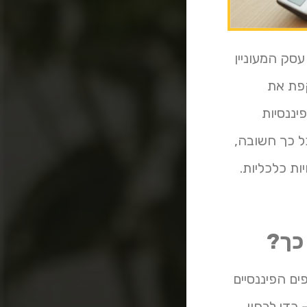
ם או עסק המעוניין
קפת את
יננסיות
ק מהי בדיקת bdi, מדוע היא כל כך חשובה,
ת כלכליות.
ם הפיננסיים
נעזרים בכלי מקצועי – bdi בדיקה – כדי לבחון