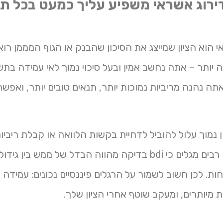
ה bdi דירוג אשראי משפיע עליך כמעט בכל ת
שראי הוא הציון שמייצג את הסיכון שהבנק או הגוף המממן רו
ה יותר – אתה נחשב אמין ובעל סיכוי נמוך לאי עמידה בתש
ה נהנה מריביות נמוכות יותר, תנאים טובים יותר, ואפשרו
ן נמוך עלול להוביל לדחיית בקשות הלוואה או קבלת ריביו
במיוחד. עסקים רבים מגלים כי bdi בדיקה מהווה הבדל של ממש בין
. לכן חשוב לשמור על הרגלים פיננסיים נכונים: עמידה ב
 מיותרים, ומעקב שוטף אחרי הציון שלך.