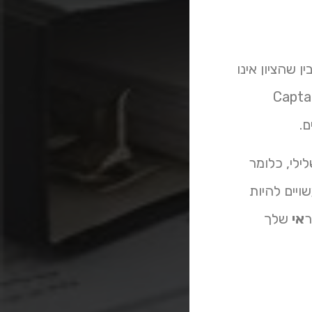
וב להבין שהציון אינו
א ניתן לשיפור. חברות מקצועיות בתחום הפיננסים, כמו Captain
.
, ניתן לפנות לגופים חוץ-בנקאיים שמציעים הלוואה ל bdi שלילי, כלומר
ויים להיות
אי
שלך