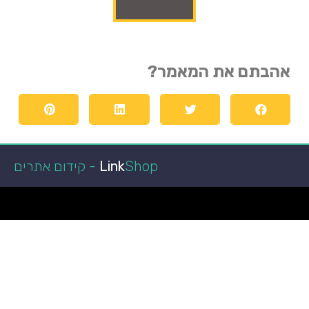
אהבתם את המאמר?
Shop - קידום אתרים
Link
הפועל באר שבע
קופונים ומבצעים
מגזין רכב
איכות חיים
מאמרים איכותיים
ביושל ואוכל
הפועל באר שבע
כתבות איכות
לרכב חדש
טכנולוגיה וקידמה
גני אירועים בשפלה
רכב מפרט
מאמרים ישראל
רכב מסחרי
חדשות
איכות הסביבה
במבצע
רגאיי
אקווריום
מימון רכב
עצה לחיים
רגאיי
מימון רכב
נופש
גן אירועים
מימון רכב
ניו קאר ליס
מזגן VRF
רכבים מסחריים