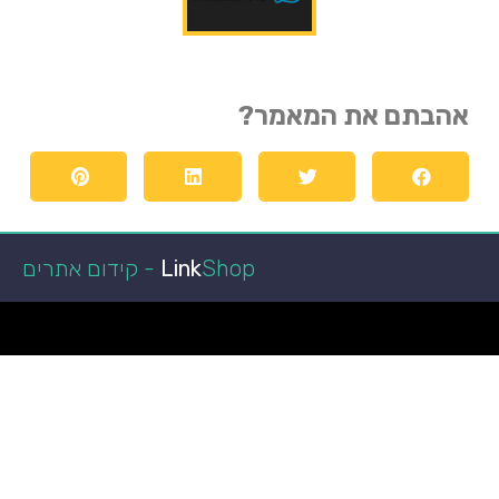
אהבתם את המאמר?
Shop - קידום אתרים
Link
הפועל באר שבע
קופונים ומבצעים
מגזין רכב
איכות חיים
מאמרים איכותיים
ביושל ואוכל
הפועל באר שבע
כתבות איכות
לרכב חדש
טכנולוגיה וקידמה
גני אירועים בשפלה
רכב מפרט
מאמרים ישראל
רכב מסחרי
חדשות
איכות הסביבה
במבצע
רגאיי
אקווריום
מימון רכב
עצה לחיים
רגאיי
מימון רכב
נופש
גן אירועים
מימון רכב
ניו קאר ליס
מזגן VRF
רכבים מסחריים