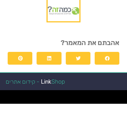
אהבתם את המאמר?
Shop - קידום אתרים
Link
הפועל באר שבע
קופונים ומבצעים
מגזין רכב
איכות חיים
מאמרים איכותיים
ביושל ואוכל
הפועל באר שבע
כתבות איכות
לרכב חדש
טכנולוגיה וקידמה
גני אירועים בשפלה
רכב מפרט
מאמרים ישראל
רכב מסחרי
חדשות
איכות הסביבה
במבצע
רגאיי
אקווריום
מימון רכב
עצה לחיים
רגאיי
מימון רכב
נופש
גן אירועים
מימון רכב
ניו קאר ליס
מזגן VRF
רכבים מסחריים